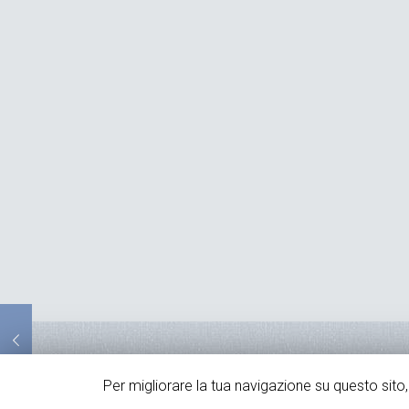
© 2015 Auxilium India - C.F. 91092240158 - Iscritta al n° MI
Per migliorare la tua navigazione su questo sito