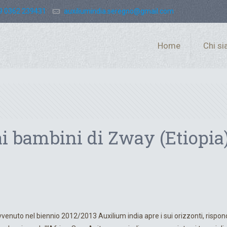
9 0362 239431
auxiliumindia.seregno@gmail.com
Home
Chi s
i bambini di Zway (Etiopia
 only
venuto nel biennio 2012/2013 Auxilium india apre i sui orizzonti, rispo