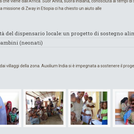
a che viene dall’Africa. Suor Anita, suora indiana, conosciuta ai tempi di
la missione di Zway in Etiopia ci ha chiesto un aiuto alle
ità del dispensario locale: un progetto di sostegno al
 bambini (neonati)
 only
dai villaggi della zona. Auxilium India si è impegnata a sostenere il proge