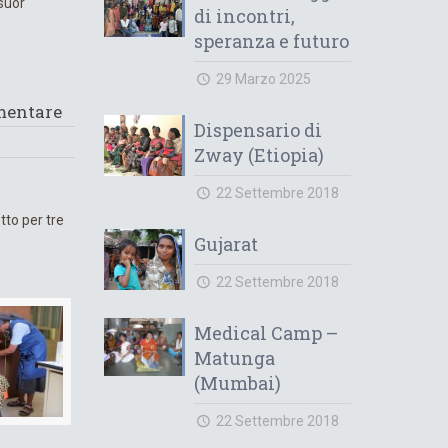
 suor
di incontri,
speranza e futuro
29 Marzo 2025
imentare
Dispensario di
Zway (Etiopia)
22 Settembre 2018
tto per tre
Gujarat
22 Settembre 2018
Medical Camp –
Matunga
(Mumbai)
22 Settembre 2018