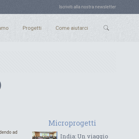
Iscriviti alla nostra newsletter
iamo
Progetti
Come aiutarci
)
Microprogetti
ndendo ad
India: Un viaggio