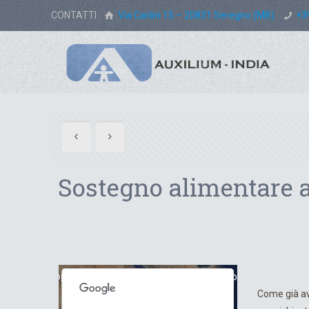
CONTATTI :
Via Carlini 15 – 20831 Seregno (MB)
+3
Sostegno alimentare a
For development purposes only
For development purposes
Come già av