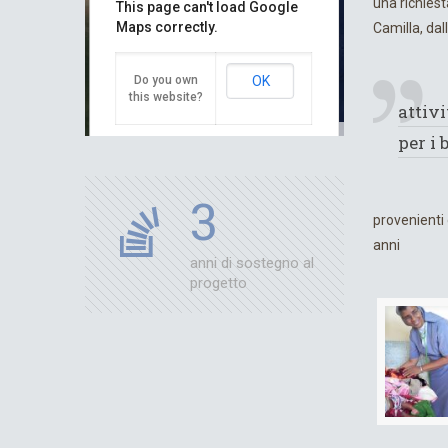
una richiest
This page can't load Google
Maps correctly.
Camilla, dal
Do you own
OK
this website?
attiv
Map Data
Terms
per i
3
For development purposes only
For development purposes
provenienti 
anni
anni di sostegno al
progetto