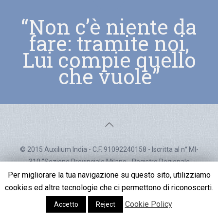
“Non c’è niente da
fare: tramite noi,
Lui compie quello
che vuole”
© 2015 Auxilium India - C.F. 91092240158 - Iscritta al n° MI-
310 “Sezione Provinciale Milano - Registro Regionale
Generale del Volontariato” - Decreto d'iscrizione n° 352 del
Per migliorare la tua navigazione su questo sito, utilizziamo
15/07/05
cookies ed altre tecnologie che ci permettono di riconoscerti.
Cookie Policy
Accetto
Reject