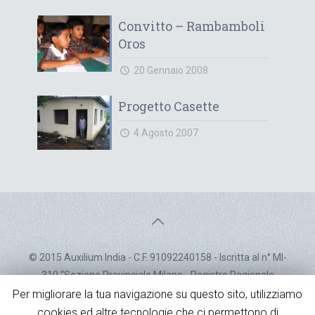
Convitto – Rambamboli
Oros
20 Gennaio 2008
Progetto Casette
4 Agosto 2007
© 2015 Auxilium India - C.F. 91092240158 - Iscritta al n° MI-
310 “Sezione Provinciale Milano - Registro Regionale
Generale del Volontariato” - Decreto d'iscrizione n° 352 del
Per migliorare la tua navigazione su questo sito, utilizziamo
15/07/05
cookies ed altre tecnologie che ci permettono di