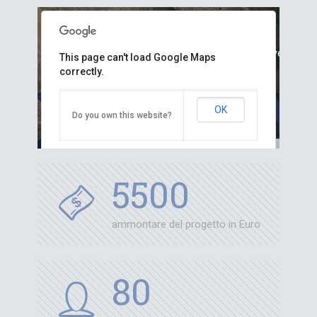
 only
For development purposes only
For developmen
This page can't load Google Maps
correctly.
OK
Do you own this website?
Image may be subject to copyright
Terms
5500
ammontare del progetto in Euro
 only
For development purposes only
For developmen
80