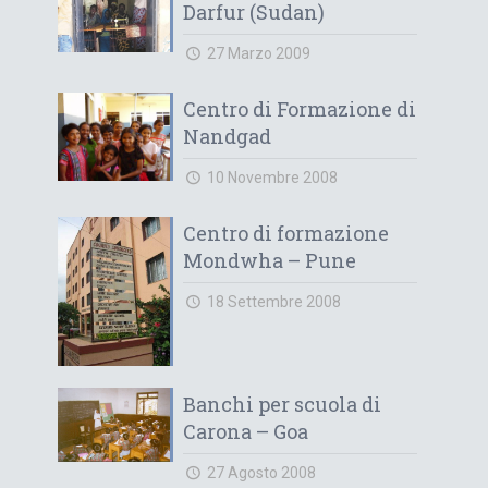
Darfur (Sudan)
27 Marzo 2009
Centro di Formazione di
Nandgad
10 Novembre 2008
Centro di formazione
Mondwha – Pune
18 Settembre 2008
Banchi per scuola di
Carona – Goa
27 Agosto 2008